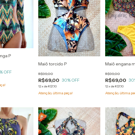
onga P
Maiô torcido P
Maiô engana 
% OFF
R$99,00
R$99,00
R$69,00
R$69,00
30
% OFF
30
eça!
12
x
de
R$7,10
12
x
de
R$7,10
Atenção, última peça!
Atenção, última pe