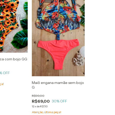
nica com bojo GG
% OFF
Maiô engana mamãe sem bojo
ça!
G
R$99,00
R$69,00
30
% OFF
12
x
de
R$7,10
Atenção, última peça!