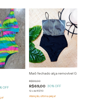
Maiô fechado alça removível G
R$99,00
R$69,00
30
% OFF
% OFF
12
x
de
R$7,10
Atenção, última peça!
ça!