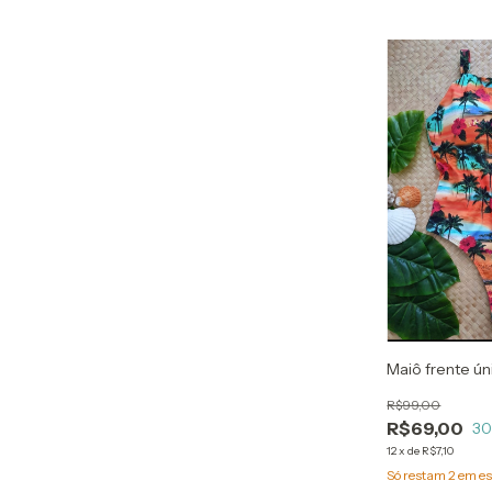
Maiô frente ú
R$99,00
R$69,00
3
12
x
de
R$7,10
Só restam
2
em es