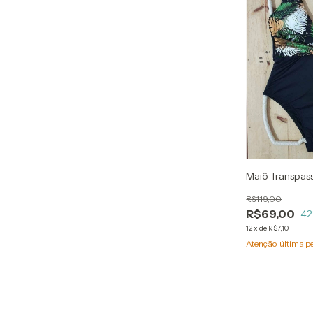
Maiô Transpa
R$119,00
R$69,00
42
12
x
de
R$7,10
Atenção, última p