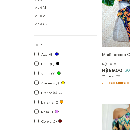
Maiô M
Maiô G
Maiô GG
COR
Maiô torcido 
Azul (8)
Preto (8)
R$99,00
R$69,00
3
Verde (7)
12
x
de
R$7,10
Atenção, última p
Amarelo (6)
Branco (6)
Laranja (3)
Rosa (3)
Cereja (2)