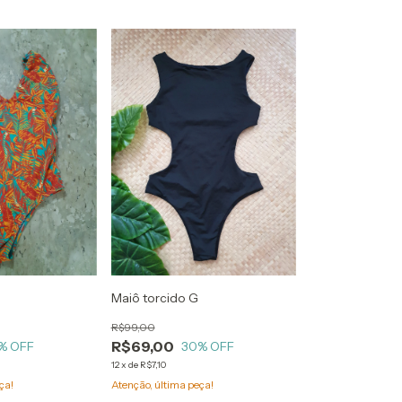
M
Maiô torcido G
R$99,00
R$69,00
% OFF
30
% OFF
12
x
de
R$7,10
ça!
Atenção, última peça!