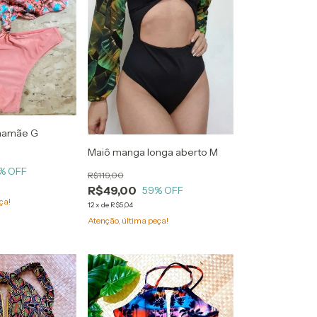
mamãe G
Maiô manga longa aberto M
% OFF
R$119,00
R$49,00
59
% OFF
ça!
12
x
de
R$5,04
Atenção, última peça!