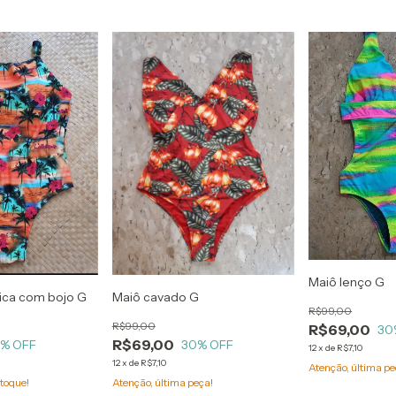
Maiô lenço G
nica com bojo G
Maiô cavado G
R$99,00
R$99,00
R$69,00
30
R$69,00
0
% OFF
30
% OFF
12
x
de
R$7,10
12
x
de
R$7,10
Atenção, última pe
toque!
Atenção, última peça!