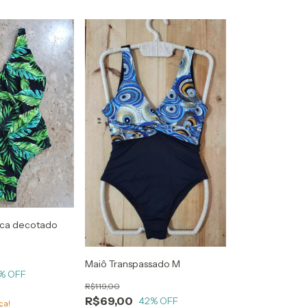
ica decotado
Maiô Transpassado M
% OFF
R$119,00
R$69,00
42
% OFF
ça!