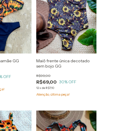
mamãe GG
Maiô frente única decotado
sem bojo GG
R$99,00
% OFF
R$69,00
30
% OFF
12
x
de
R$7,10
ça!
Atenção, última peça!