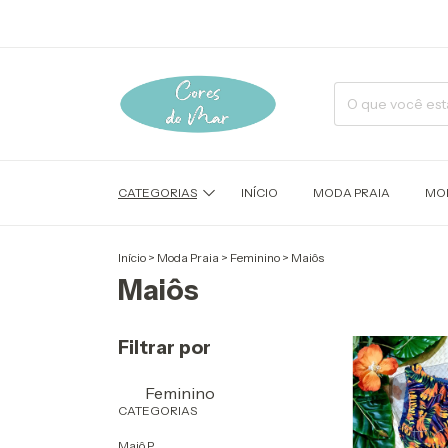
CATEGORIAS
INÍCIO
MODA PRAIA
MOD
Início
>
Moda Praia
>
Feminino
>
Maiôs
Maiôs
Filtrar por
Feminino
CATEGORIAS
Maiô P