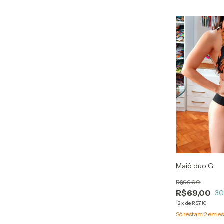
Maiô duo G
R$99,00
R$69,00
3
12
x
de
R$7,10
Só restam
2
em es