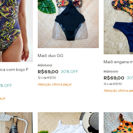
Maiô duo GG
Maiô engana 
R$99,00
nica com bojo P
R$69,00
30
% OFF
R$99,00
R$69,00
30
12
x
de
R$7,10
12
x
de
R$7,10
Atenção, última peça!
0
% OFF
Atenção, última pe
eça!