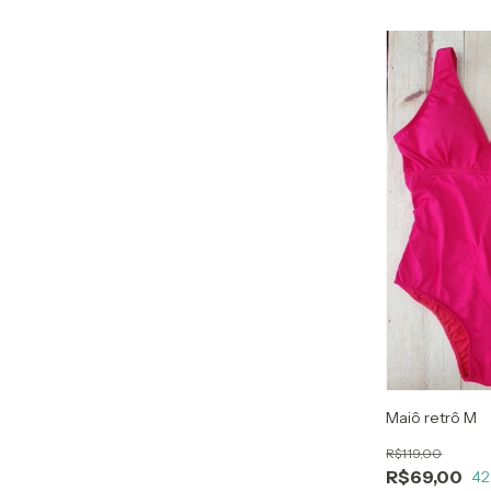
Maiô retrô M
R$119,00
R$69,00
42