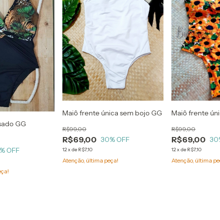
Maiô frente única sem bojo GG
Maiô frente ú
ssado GG
R$99,00
R$99,00
R$69,00
R$69,00
30
% OFF
30
% OFF
12
x
de
R$7,10
12
x
de
R$7,10
Atenção, última peça!
Atenção, última pe
eça!