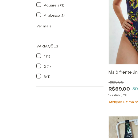
Aquarela (1)
Arabesco (1)
Ver mais
VARIAÇÕES
1 (1)
2 (1)
Maiô frente ú
3 (1)
R$99,00
R$69,00
3
12
x
de
R$7,10
Atenção, última p