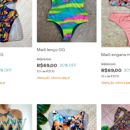
Maiô lenço GG
GG
Maiô engana 
R$99,00
R$99,00
R$69,00
30
% OFF
R$69,00
0
% OFF
30
12
x
de
R$7,10
12
x
de
R$7,10
Atenção, última peça!
eça!
Atenção, última pe