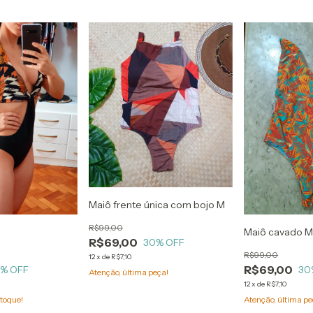
Maiô frente única com bojo M
R$99,00
Maiô cavado 
R$69,00
30
% OFF
R$99,00
12
x
de
R$7,10
R$69,00
0
% OFF
30
Atenção, última peça!
12
x
de
R$7,10
toque!
Atenção, última pe