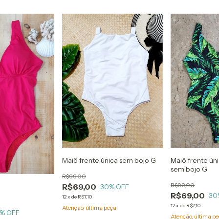
Maiô frente única sem bojo G
Maiô frente ún
sem bojo G
R$99,00
R$99,00
R$69,00
30
% OFF
R$69,00
30
12
x
de
R$7,10
12
x
de
R$7,10
Atenção, última peça!
% OFF
Atenção, última pe