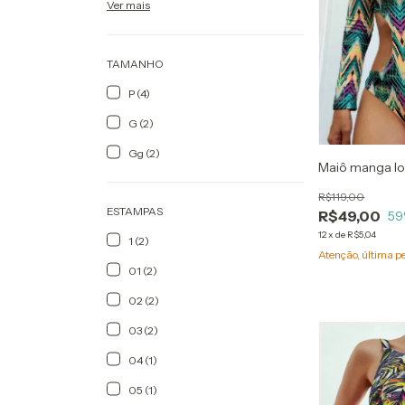
Ver mais
TAMANHO
P (4)
G (2)
Gg (2)
Maiô manga l
R$119,00
ESTAMPAS
R$49,00
59
12
x
de
R$5,04
1 (2)
Atenção, última p
01 (2)
02 (2)
03 (2)
04 (1)
05 (1)