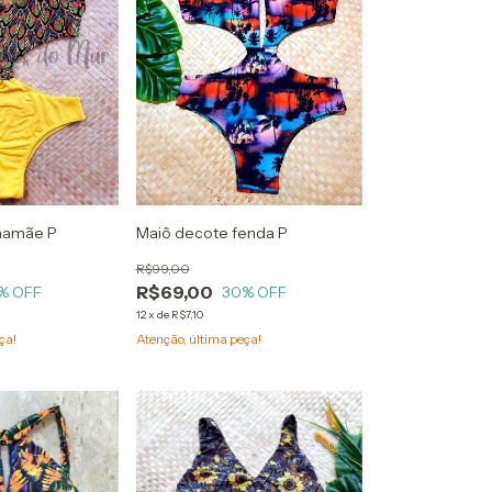
mamãe P
Maiô decote fenda P
R$99,00
R$69,00
% OFF
30
% OFF
12
x
de
R$7,10
ça!
Atenção, última peça!