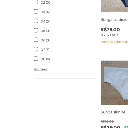
02 (5)
03 (4)
Sunga tradicio
04 (3)
R$79,00
05 (3)
12
x
de
R$8,13
06 (3)
Atenção, última p
07 (3)
08 (3)
Ver mais
Sunga slim M
R$79,00
R$39,00
51