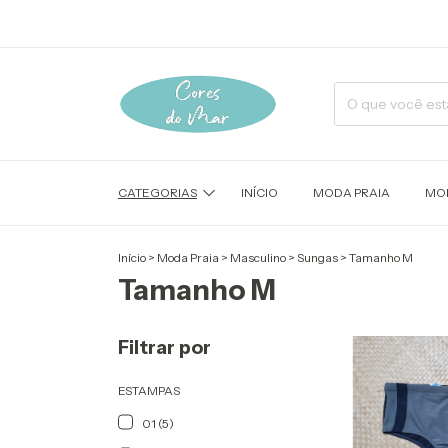
CATEGORIAS
INÍCIO
MODA PRAIA
MOD
Início
>
Moda Praia
>
Masculino
>
Sungas
>
Tamanho M
Tamanho M
Filtrar por
ESTAMPAS
01 (5)