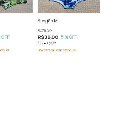
Sungão M
R$79,00
R$39,00
 OFF
51
% OFF
9
x
de
R$5,27
toque!
Só restam
3
em estoque!