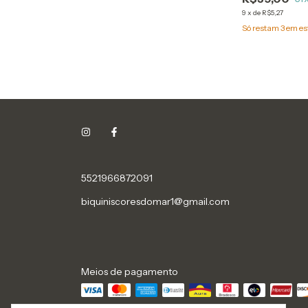
9
x
de
R$5,27
Só restam
3
em es
5521966872091
biquiniscoresdomar1@gmail.com
Meios de pagamento