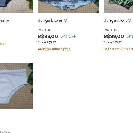
nal M
Sunga boxer M
Sunga short M
R$79,00
R$79,00
R$39,00
R$39,00
51
% OFF
51
%
9
x
de
R$5,27
9
x
de
R$5,27
eça!
Atenção, última peça!
Só restam
2
em es
% OFF