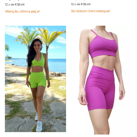
12
x
de
R$8,44
12
x
de
R$8,44
Só restam
3
em estoque!
Atenção, última peça!