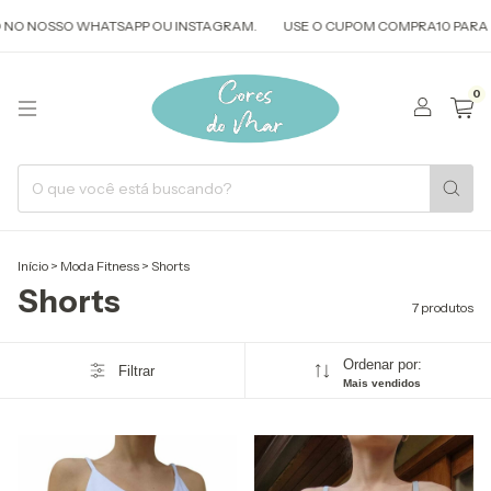
O NOSSO WHATSAPP OU INSTAGRAM.
USE O CUPOM COMPRA10 PARA COM
0
Início
>
Moda Fitness
>
Shorts
Shorts
7 produtos
Ordenar por:
Filtrar
Mais vendidos