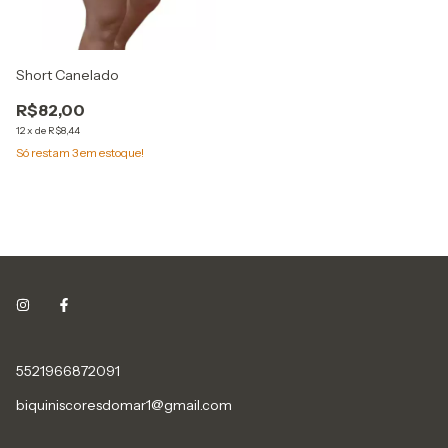
Short Canelado
R$82,00
12
x
de
R$8,44
Só restam
3
em estoque!
5521966872091
biquiniscoresdomar1@gmail.com