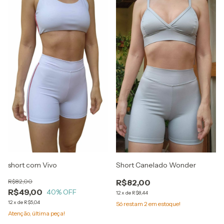
short com Vivo
Short Canelado Wonder
R$82,00
R$82,00
R$49,00
40
% OFF
12
x
de
R$8,44
12
x
de
R$5,04
Só restam
2
em estoque!
Atenção, última peça!