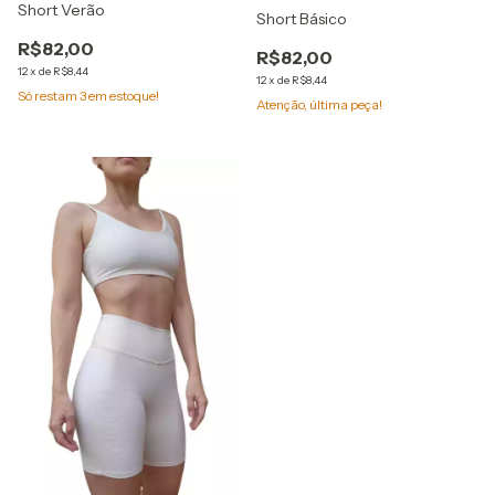
Short Verão
Short Básico
R$82,00
R$82,00
12
x
de
R$8,44
12
x
de
R$8,44
Só restam
3
em estoque!
Atenção, última peça!