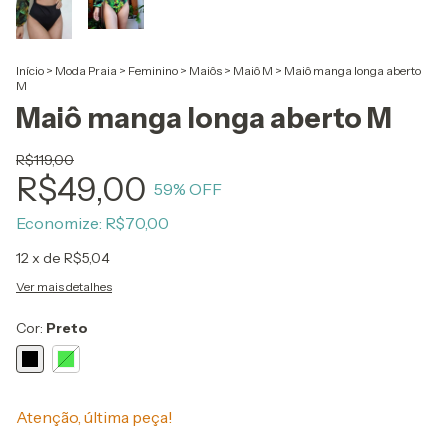
Início
>
Moda Praia
>
Feminino
>
Maiôs
>
Maiô M
>
Maiô manga longa aberto
M
Maiô manga longa aberto M
R$119,00
R$49,00
59
% OFF
Economize:
R$70,00
12
x de
R$5,04
Ver mais detalhes
Cor:
Preto
Atenção, última peça!