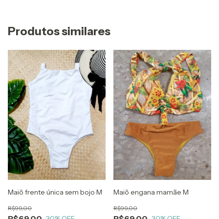
Produtos similares
Maiô frente única sem bojo M
Maiô engana mamãe M
R$99,00
R$99,00
R$69,00
R$69,00
30
% OFF
30
% OFF