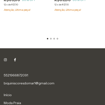
12
x
de
R$7,10
12
x
de
R$7,10
Atenção, última peça!
Atenção, última peça!
5521966872091
biquiniscoresdomar1@gmail.com
Início
Moda Praia