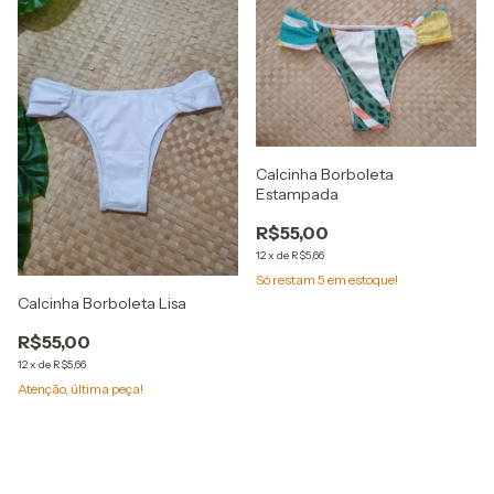
Calcinha Borboleta
Estampada
R$55,00
12
x
de
R$5,66
Só restam
5
em estoque!
Calcinha Borboleta Lisa
R$55,00
12
x
de
R$5,66
Atenção, última peça!