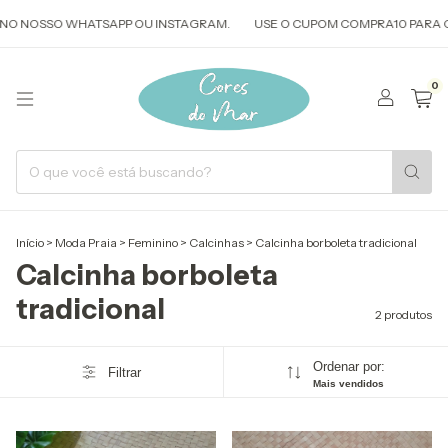
NO NOSSO WHATSAPP OU INSTAGRAM.
USE O CUPOM COMPRA10 PARA CO
0
Início
>
Moda Praia
>
Feminino
>
Calcinhas
>
Calcinha borboleta tradicional
Calcinha borboleta
tradicional
2 produtos
Ordenar por:
Filtrar
Mais vendidos