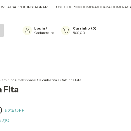
HATSAPP OU INSTAGRAM.
USE O CUPOM COMPRA10 PARA COMPRAS ACIM
Login
/
Carrinho
(
0
)
Cadastre-se
R$0,00
Feminino
>
Calcinhas
>
Calcinha fita
>
Calcinha Fita
 Fita
0
62
% OFF
2,10