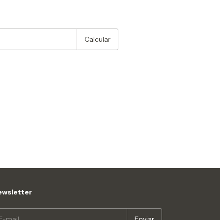
:
Alterar CEP
Calcular
wsletter