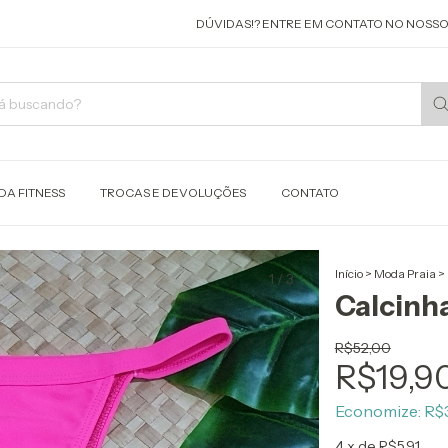
DÚVIDAS!? ENTRE EM CONTATO NO NOSSO W
A FITNESS
TROCAS E DEVOLUÇÕES
CONTATO
Início
>
Moda Praia
>
1
/
3
Calcinha
R$52,00
R$19,9
Economize:
R$3
4
x de
R$5,91