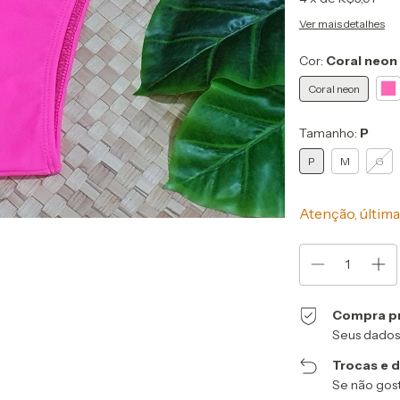
Ver mais detalhes
Cor:
Coral neon
Coral neon
Tamanho:
P
P
M
G
Atenção, última
Compra p
Seus dados
Trocas e 
Se não gost