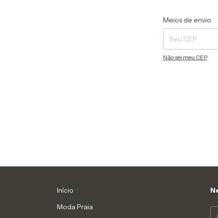
Entregas para o CEP
Meios de envio
Não sei meu CEP
Início
Ne
Moda Praia